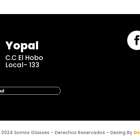
Yopal
C.C El Hobo
Local- 133
dad
 2024 Somos Glasses – Derechos Reservados – Desing By
Os