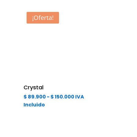
¡Oferta!
Crystal
Rango
$
89.900
-
$
150.000
IVA
de
Incluido
precios:
desde
$ 89.900
hasta