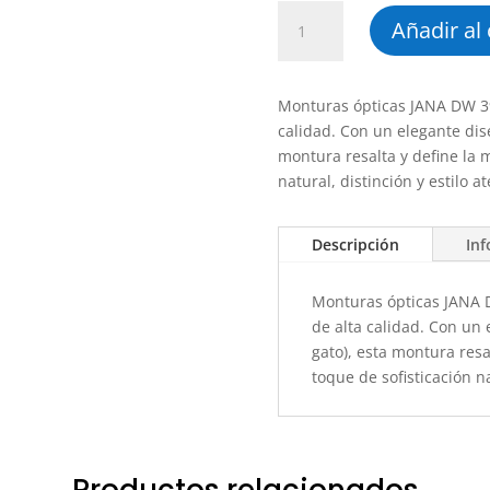
JANA
Añadir al 
DW
396
cantidad
Monturas ópticas JANA DW 39
calidad. Con un elegante dise
montura resalta y define la 
natural, distinción y estilo a
Descripción
Inf
Monturas ópticas JANA 
de alta calidad. Con un 
gato), esta montura res
toque de sofisticación na
Productos relacionados