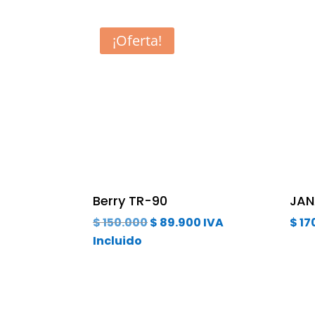
¡Oferta!
Berry TR-90
JAN
El
El
$
150.000
$
89.900
IVA
$
17
precio
precio
Incluido
original
actual
era:
es:
$ 150.000.
$ 89.900.