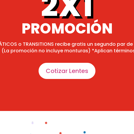
2X1
PROMOCIÓN
COS o TRANSITIONS recibe gratis un segundo par de le
 (La promoción no incluye monturas) *Aplican término
Cotizar Lentes