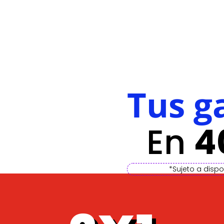
Tus ga
En
4
*Sujeto a disp