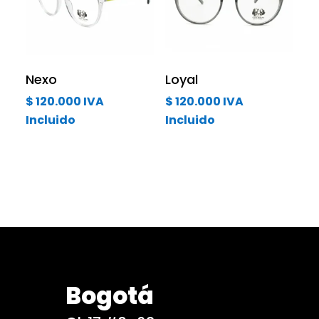
Nexo
Loyal
$
120.000
IVA
$
120.000
IVA
Incluido
Incluido
Bogotá