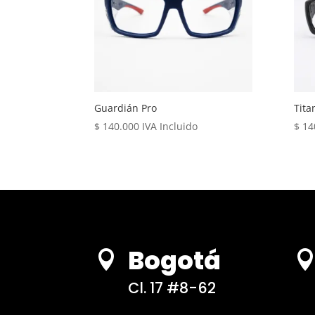
Guardián Pro
Tita
$
140.000
IVA Incluido
$
14
Bogotá

Cl. 17 #8-62