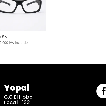
n Pro
0.000
IVA Incluido
Yopal

C.C El Hobo
Local- 133